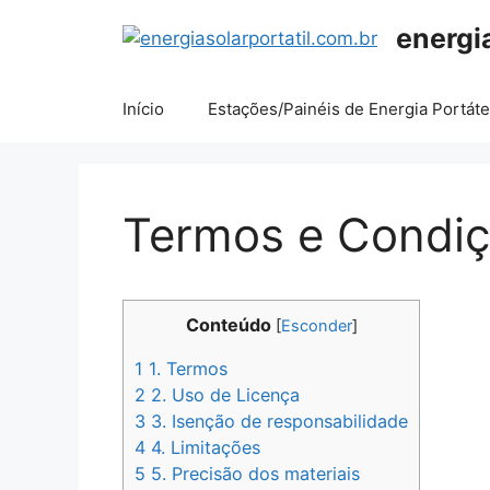
Pular
energi
para
o
conteúdo
Início
Estações/Painéis de Energia Portáte
Termos e Condi
Conteúdo
[
Esconder
]
1
1. Termos
2
2. Uso de Licença
3
3. Isenção de responsabilidade
4
4. Limitações
5
5. Precisão dos materiais